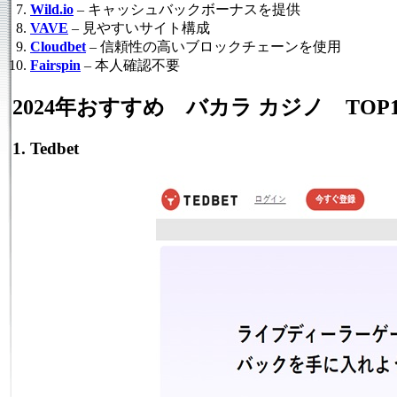
Wild.io
– キャッシュバックボーナスを提供
VAVE
– 見やすいサイト構成
Cloudbet
– 信頼性の高いブロックチェーンを使用
Fairspin
– 本人確認不要
2024年おすすめ バカラ カジノ TOP1
1. Tedbet