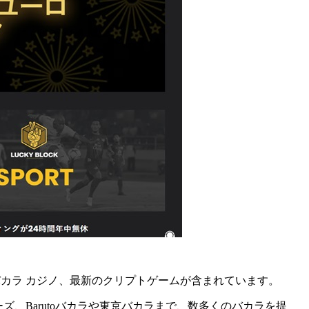
トやバカラ カジノ、最新のクリプトゲームが含まれています。
ーズ、Barutoバカラや東京バカラまで、数多くのバカラを提