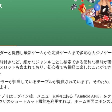
イダーと提携し最新ゲームから定番ゲームまで多彩なカジノゲ
付きなど、細かなジャンルごとに検索できる便利な機能が備わっ
スロットも含まれており、初心者でも気軽に楽しむことができ
。
ィーラーが担当しているテーブルが提供されています。そのた
ます。
このアプリはログイン後、メニューの中にある「Android AP
ブラウザのショートカット機能を利用すれば、ホーム画面にボン