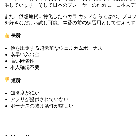
供しています。そして日本のプレーヤーのために、日本人デ
また、仮想通貨に特化したバカラ カジノならではの、ブロ
を好きなだけお試し可能。本番の前の練習用として使えます
長所
他を圧倒する超豪華なウェルカムボーナス
素早い入出金
高い匿名性
本人確認不要
短所
知名度が低い
アプリが提供されていない
ボーナスの賭け条件が厳しい