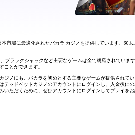
のように日本市場に最適化されたバカラ カジノを提供しています。6
ット、ブラックジャックなど主要なゲームは全て網羅されていま
すことができます。
カジノにも、バカラを初めとする主要なゲームが提供されてい
はテッドベットカジノのアカウントにログインし、入金後にの
みいただくために、ぜひアカウントにログインしてプレイをお