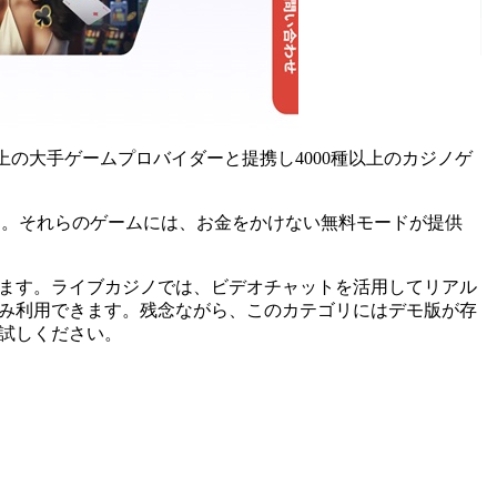
0以上の大手ゲームプロバイダーと提携し4000種以上のカジノゲ
す。それらのゲームには、お金をかけない無料モードが提供
ます。ライブカジノでは、ビデオチャットを活用してリアル
み利用できます。残念ながら、このカテゴリにはデモ版が存
試しください。