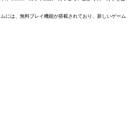
ームには、無料プレイ機能が搭載されており、新しいゲーム