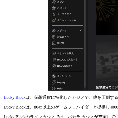
Lucky Block
は、仮想通貨に特化したカジノで、他を圧倒す
Lucky Blockは、80社以上のゲームプロバイダーと提
Lucky Blockのライブカジノでは、バカラ カジノが充